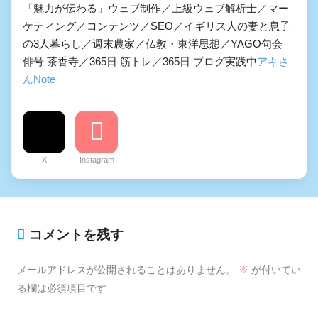
「魅力が伝わる」ウェブ制作／上級ウェブ解析士／マー
ケティング／コンテンツ／SEO／イギリス人の妻と息子
の3人暮らし／週末農家／仏教・東洋思想／YAGO句会
俳号 茶香寺／365日 筋トレ／365日 ブログ実践中
アキさ
んNote
X
Instagram
コメントを残す
メールアドレスが公開されることはありません。
※
が付いてい
る欄は必須項目です