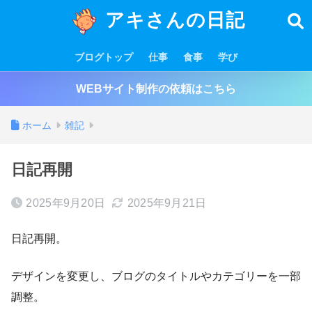
アキさんの日記
ブログトップ
仕事
食事
学び
WEBサイト制作の依頼はこちら
ホーム
雑記
日記再開
2025年9月20日
2025年9月21日
日記再開。
デザインを変更し、ブログのタイトルやカテゴリーを一部
調整。