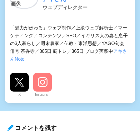
ウェブディレクター
「魅力が伝わる」ウェブ制作／上級ウェブ解析士／マー
ケティング／コンテンツ／SEO／イギリス人の妻と息子
の3人暮らし／週末農家／仏教・東洋思想／YAGO句会
俳号 茶香寺／365日 筋トレ／365日 ブログ実践中
アキさ
んNote
X
Instagram
コメントを残す