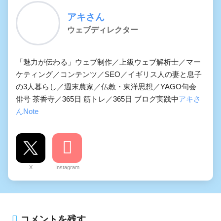
アキさん
ウェブディレクター
「魅力が伝わる」ウェブ制作／上級ウェブ解析士／マー
ケティング／コンテンツ／SEO／イギリス人の妻と息子
の3人暮らし／週末農家／仏教・東洋思想／YAGO句会
俳号 茶香寺／365日 筋トレ／365日 ブログ実践中
アキさ
んNote
X
Instagram
コメントを残す