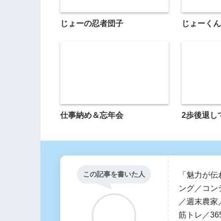
じょーの忍者団子
じょーくん
仕事納め＆忘年会
2歩後退し
この記事を書いた人
「魅力が伝
ング／コン
／週末農家／
筋トレ／36