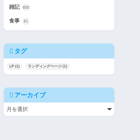
雑記
850
食事
61
タグ
LP
(1)
ランディングページ
(1)
アーカイブ