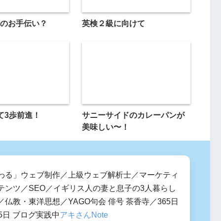
のお手伝い？
英検２級に向けて
て3歩前進！
サニーサイドのカレーパンが
美味しい〜！
わる」ウェブ制作／上級ウェブ解析士／マーケティ
テンツ／SEO／イギリス人の妻と息子の3人暮らし
仏教・東洋思想／YAGO句会 俳号 茶香寺／365日
5日 ブログ実践中
アキさんNote