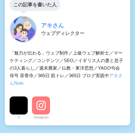
この記事を書いた人
アキさん
ウェブディレクター
「魅力が伝わる」ウェブ制作／上級ウェブ解析士／マー
ケティング／コンテンツ／SEO／イギリス人の妻と息子
の3人暮らし／週末農家／仏教・東洋思想／YAGO句会
俳号 茶香寺／365日 筋トレ／365日 ブログ実践中
アキさ
んNote
X
Instagram