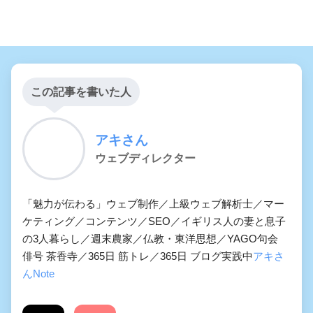
この記事を書いた人
アキさん
ウェブディレクター
「魅力が伝わる」ウェブ制作／上級ウェブ解析士／マー
ケティング／コンテンツ／SEO／イギリス人の妻と息子
の3人暮らし／週末農家／仏教・東洋思想／YAGO句会
俳号 茶香寺／365日 筋トレ／365日 ブログ実践中
アキさ
んNote