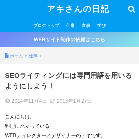
アキさんの日記
ブログトップ
仕事
食事
学び
WEBサイト制作の依頼はこちら
ホーム
仕事
SEOライティングには専門用語を用いる
ようにしよう！
2014年11月4日
2015年1月27日
こんにちは。
料理にハマっている
WEBディレクター／デザイナーのアキです。