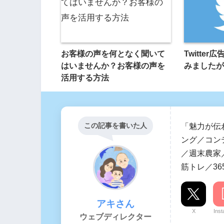
お客様の声を何となく聞いて
Twitte
はいませんか？お客様の声を
みましたが
活用する方法
この記事を書いた人
「魅力が伝
ング／コン
／週末農家／
筋トレ／36
アキさん
X
Ins
ウェブディレクター