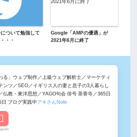
r広告について勉強して
Google「AMPの優遇」が
・・・
2021年6月に終了
わる」ウェブ制作／上級ウェブ解析士／マーケティ
テンツ／SEO／イギリス人の妻と息子の3人暮らし
仏教・東洋思想／YAGO句会 俳号 茶香寺／365日
5日 ブログ実践中
アキさんNote
tagram