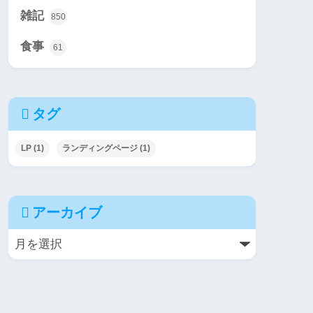
雑記
850
食事
61
タグ
LP
(1)
ランディングページ
(1)
アーカイブ