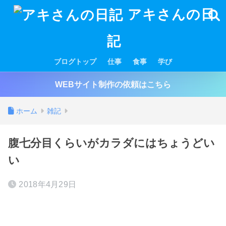
アキさんの日
記
ブログトップ
仕事
食事
学び
WEBサイト制作の依頼はこちら
ホーム
雑記
腹七分目くらいがカラダにはちょうどい
い
2018年4月29日