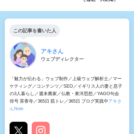
この記事を書いた人
アキさん
ウェブディレクター
「魅力が伝わる」ウェブ制作／上級ウェブ解析士／マー
ケティング／コンテンツ／SEO／イギリス人の妻と息子
の3人暮らし／週末農家／仏教・東洋思想／YAGO句会
俳号 茶香寺／365日 筋トレ／365日 ブログ実践中
アキさ
んNote