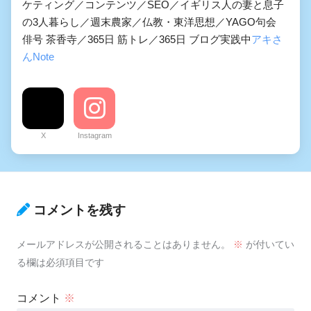
ケティング／コンテンツ／SEO／イギリス人の妻と息子
の3人暮らし／週末農家／仏教・東洋思想／YAGO句会
俳号 茶香寺／365日 筋トレ／365日 ブログ実践中
アキさ
んNote
X
Instagram
コメントを残す
メールアドレスが公開されることはありません。
※
が付いてい
る欄は必須項目です
コメント
※