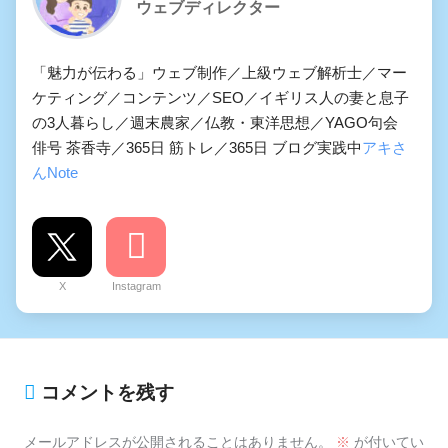
ウェブディレクター
「魅力が伝わる」ウェブ制作／上級ウェブ解析士／マー
ケティング／コンテンツ／SEO／イギリス人の妻と息子
の3人暮らし／週末農家／仏教・東洋思想／YAGO句会
俳号 茶香寺／365日 筋トレ／365日 ブログ実践中
アキさ
んNote
X
Instagram
コメントを残す
メールアドレスが公開されることはありません。
※
が付いてい