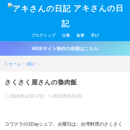
アキさんの日
記
ブログトップ
仕事
食事
学び
WEBサイト制作の依頼はこちら
ホーム
雑記
さくさく屋さんの魯肉飯
2019年12月17日
2020年8月2日
コワクラの1Dayシェフ、火曜日は、台湾料理のさくさく