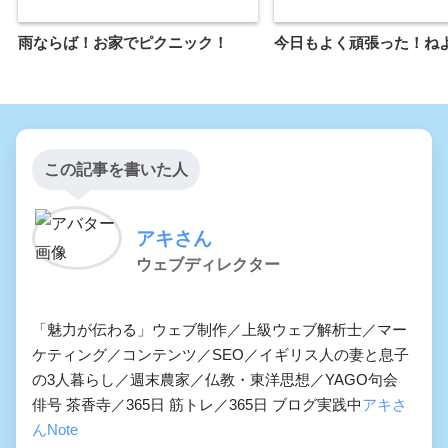
雨ならば！お家でピクニック！
今日もよく頑張った！ね
この記事を書いた人
アキさん
ウェブディレクター
「魅力が伝わる」ウェブ制作／上級ウェブ解析士／マー
ケティング／コンテンツ／SEO／イギリス人の妻と息子
の3人暮らし／週末農家／仏教・東洋思想／YAGO句会
俳号 茶香寺／365日 筋トレ／365日 ブログ実践中
アキさ
んNote