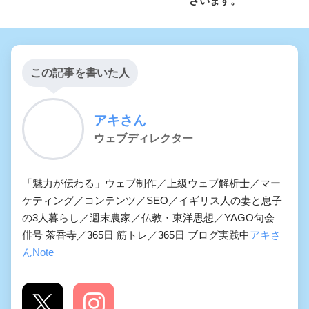
ざいます。
この記事を書いた人
アキさん
ウェブディレクター
「魅力が伝わる」ウェブ制作／上級ウェブ解析士／マー
ケティング／コンテンツ／SEO／イギリス人の妻と息子
の3人暮らし／週末農家／仏教・東洋思想／YAGO句会
俳号 茶香寺／365日 筋トレ／365日 ブログ実践中
アキさ
んNote