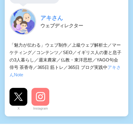
アキさん
ウェブディレクター
「魅力が伝わる」ウェブ制作／上級ウェブ解析士／マー
ケティング／コンテンツ／SEO／イギリス人の妻と息子
の3人暮らし／週末農家／仏教・東洋思想／YAGO句会
俳号 茶香寺／365日 筋トレ／365日 ブログ実践中
アキさ
んNote
X
Instagram