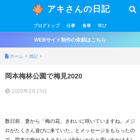
アキさんの日記
ブログトップ
仕事
食事
学び
WEBサイト制作の依頼はこちら
ホーム
雑記
岡本梅林公園で梅見2020
2020年2月15日
数日前、妻から「梅の花、きれいに咲いていますね。メジ
ロがたくさん遊びに来ていた」とメッセージをもらったの
で、岡本の梅がそろそろいい頃合いかなと思い出かけまし