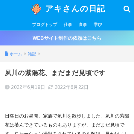
アキさんの日記
ブログトップ
仕事
食事
学び
WEBサイト制作の依頼はこちら
ホーム
雑記
夙川の紫陽花、まだまだ見頃です
2022年6月19日
2022年6月22日
日曜日のお昼間、家族で夙川を散歩しました。夙川の紫陽
花は萎んできているものもありますが、まだまだ見頃で
す。ロケーション撮影をされているのを数組、見かけまし