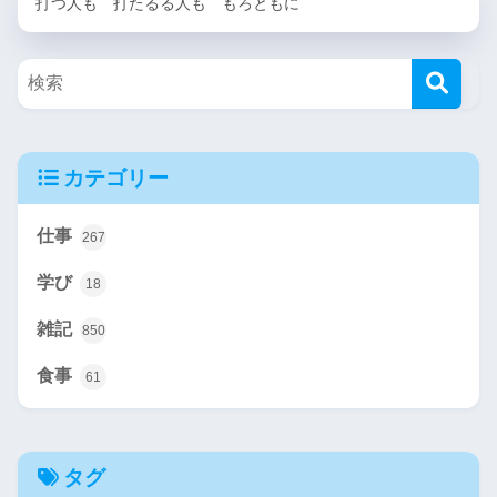
打つ人も 打たるる人も もろともに
カテゴリー
仕事
267
学び
18
雑記
850
食事
61
タグ