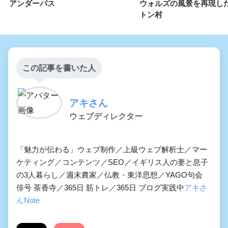
アンダーパス
ウォルズの風景を再現し
トン村
この記事を書いた人
アキさん
ウェブディレクター
「魅力が伝わる」ウェブ制作／上級ウェブ解析士／マー
ケティング／コンテンツ／SEO／イギリス人の妻と息子
の3人暮らし／週末農家／仏教・東洋思想／YAGO句会
俳号 茶香寺／365日 筋トレ／365日 ブログ実践中
アキさ
んNote