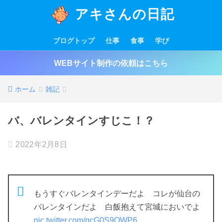
アキさんの日記
ブログトップ
仕事
食事
学び
WEBサイト制作の依頼はこちら
ホーム
雑記
バ、バレンタインすじこ！？
2022年2月8日
もうすぐバレンタインデーだよ コレが仙台の
バレンタインだよ 白飯抱えて宮城においでよ
pic.twitter.com/gcG0S9OWP6