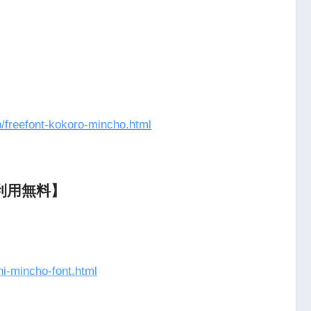
/freefont-kokoro-mincho.html
利用無料】
hi-mincho-font.html