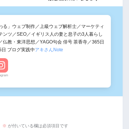
わる」ウェブ制作／上級ウェブ解析士／マーケティ
テンツ／SEO／イギリス人の妻と息子の3人暮らし
仏教・東洋思想／YAGO句会 俳号 茶香寺／365日
5日 ブログ実践中
アキさんNote
tagram
。
※
が付いている欄は必須項目です