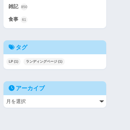
雑記
850
食事
61
タグ
LP
(1)
ランディングページ
(1)
アーカイブ