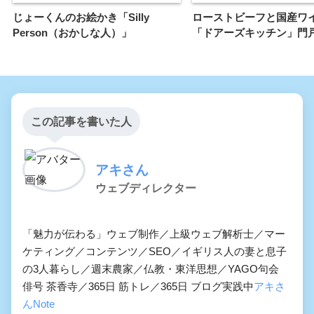
じょーくんのお絵かき「Silly
ローストビーフと国産ワ
Person（おかしな人）」
「ドアーズキッチン」門
この記事を書いた人
アキさん
ウェブディレクター
「魅力が伝わる」ウェブ制作／上級ウェブ解析士／マー
ケティング／コンテンツ／SEO／イギリス人の妻と息子
の3人暮らし／週末農家／仏教・東洋思想／YAGO句会
俳号 茶香寺／365日 筋トレ／365日 ブログ実践中
アキさ
んNote