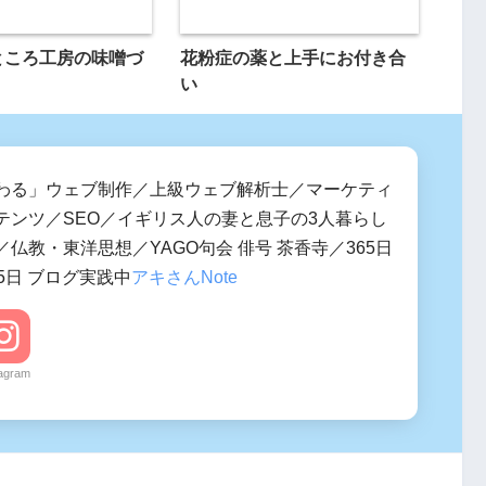
ところ工房の味噌づ
花粉症の薬と上手にお付き合
い
わる」ウェブ制作／上級ウェブ解析士／マーケティ
テンツ／SEO／イギリス人の妻と息子の3人暮らし
仏教・東洋思想／YAGO句会 俳号 茶香寺／365日
5日 ブログ実践中
アキさんNote
tagram