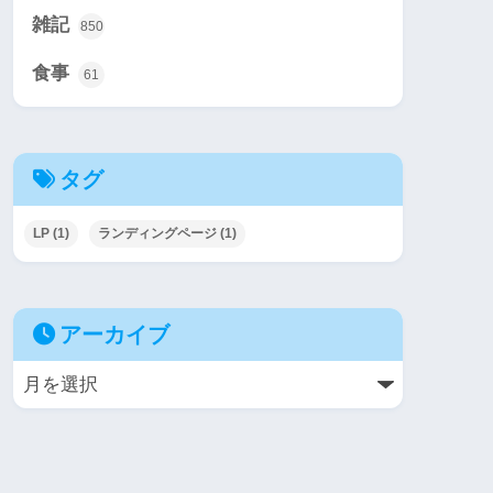
雑記
850
食事
61
タグ
LP
(1)
ランディングページ
(1)
アーカイブ