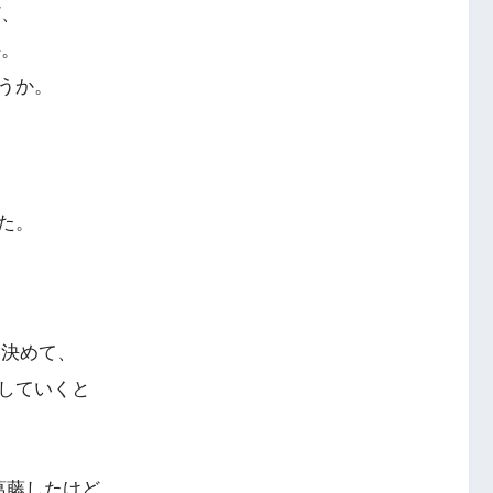
ど、
か。
うか。
た。
と決めて、
していくと
葛藤したけど、