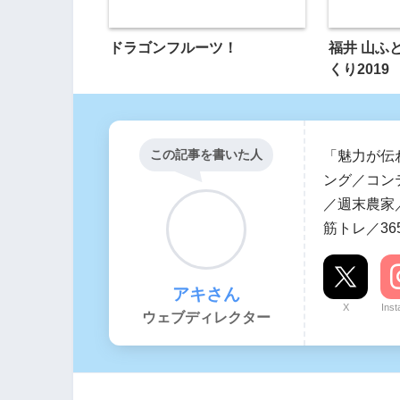
ドラゴンフルーツ！
福井 山ふ
くり2019
この記事を書いた人
「魅力が伝
ング／コン
／週末農家／
筋トレ／36
アキさん
X
Ins
ウェブディレクター