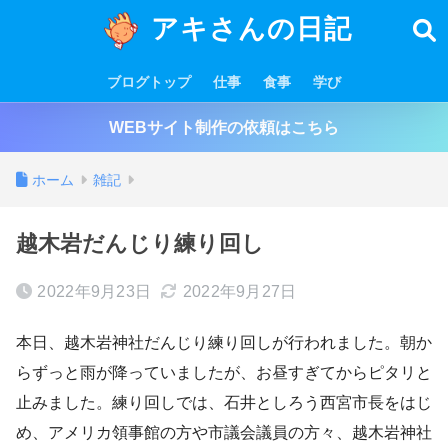
アキさんの日記
ブログトップ
仕事
食事
学び
WEBサイト制作の依頼はこちら
ホーム
雑記
越木岩だんじり練り回し
2022年9月23日
2022年9月27日
本日、越木岩神社だんじり練り回しが行われました。朝か
らずっと雨が降っていましたが、お昼すぎてからピタリと
止みました。練り回しでは、石井としろう西宮市長をはじ
め、アメリカ領事館の方や市議会議員の方々、越木岩神社