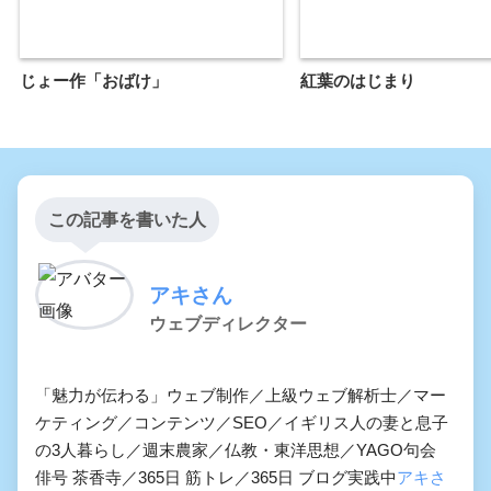
じょー作「おばけ」
紅葉のはじまり
この記事を書いた人
アキさん
ウェブディレクター
「魅力が伝わる」ウェブ制作／上級ウェブ解析士／マー
ケティング／コンテンツ／SEO／イギリス人の妻と息子
の3人暮らし／週末農家／仏教・東洋思想／YAGO句会
俳号 茶香寺／365日 筋トレ／365日 ブログ実践中
アキさ