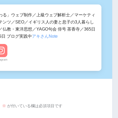
わる」ウェブ制作／上級ウェブ解析士／マーケティ
テンツ／SEO／イギリス人の妻と息子の3人暮らし
仏教・東洋思想／YAGO句会 俳号 茶香寺／365日
5日 ブログ実践中
アキさんNote
tagram
。
※
が付いている欄は必須項目です