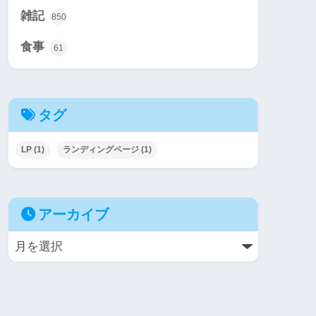
雑記
850
食事
61
タグ
LP
(1)
ランディングページ
(1)
アーカイブ