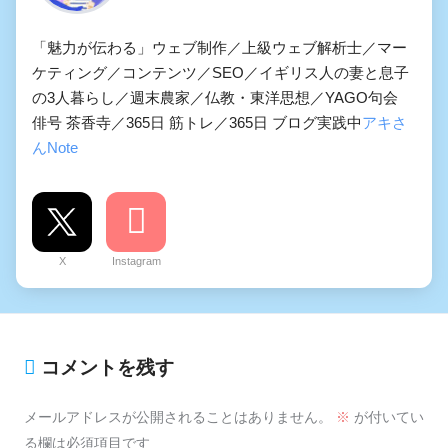
「魅力が伝わる」ウェブ制作／上級ウェブ解析士／マー
ケティング／コンテンツ／SEO／イギリス人の妻と息子
の3人暮らし／週末農家／仏教・東洋思想／YAGO句会
俳号 茶香寺／365日 筋トレ／365日 ブログ実践中
アキさ
んNote
X
Instagram
コメントを残す
メールアドレスが公開されることはありません。
※
が付いてい
る欄は必須項目です