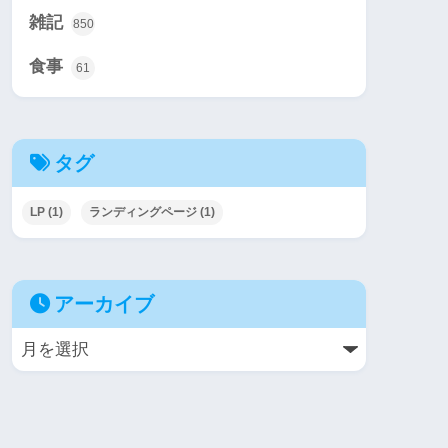
雑記
850
食事
61
タグ
LP
(1)
ランディングページ
(1)
アーカイブ