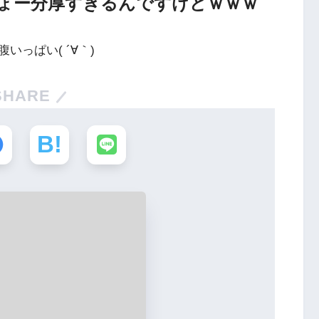
ょー分厚すぎるんですけどｗｗｗ
っぱい( ´∀｀)
SHARE