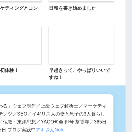
ケティングとコン
日報を書き始めました
初体験！
早起きって、やっぱりいいで
すね！
わる」ウェブ制作／上級ウェブ解析士／マーケティ
テンツ／SEO／イギリス人の妻と息子の3人暮らし
仏教・東洋思想／YAGO句会 俳号 茶香寺／365日
5日 ブログ実践中
アキさんNote