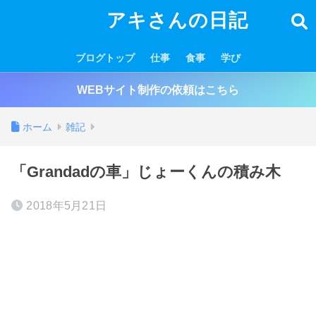
アキさんの日記
ブログトップ
仕事
食事
学び
WEBサイト制作の依頼はこちら
ホーム
雑記
「Grandadの車」じょーくんの積み木
2018年5月21日