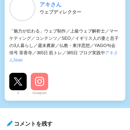
アキさん
ウェブディレクター
「魅力が伝わる」ウェブ制作／上級ウェブ解析士／マー
ケティング／コンテンツ／SEO／イギリス人の妻と息子
の3人暮らし／週末農家／仏教・東洋思想／YAGO句会
俳号 茶香寺／365日 筋トレ／365日 ブログ実践中
アキさ
んNote
X
Instagram
コメントを残す