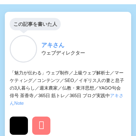
この記事を書いた人
アキさん
ウェブディレクター
「魅力が伝わる」ウェブ制作／上級ウェブ解析士／マー
ケティング／コンテンツ／SEO／イギリス人の妻と息子
の3人暮らし／週末農家／仏教・東洋思想／YAGO句会
俳号 茶香寺／365日 筋トレ／365日 ブログ実践中
アキさ
んNote