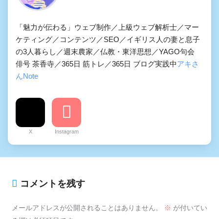
「魅力が伝わる」ウェブ制作／上級ウェブ解析士／マー
ケティング／コンテンツ／SEO／イギリス人の妻と息子
の3人暮らし／週末農家／仏教・東洋思想／YAGO句会
俳号 茶香寺／365日 筋トレ／365日 ブログ実践中
アキさ
んNote
X
Instagram
コメントを残す
メールアドレスが公開されることはありません。
※
が付いてい