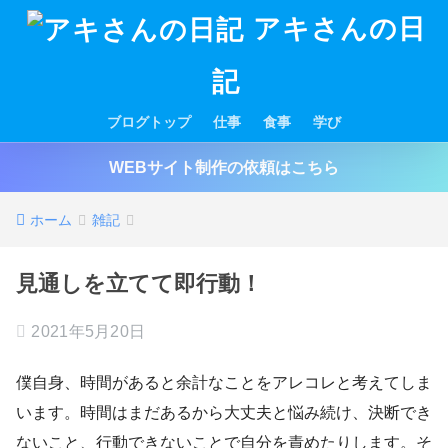
アキさんの日
記
ブログトップ
仕事
食事
学び
WEBサイト制作の依頼はこちら
ホーム
雑記
見通しを立てて即行動！
2021年5月20日
僕自身、時間があると余計なことをアレコレと考えてしま
います。時間はまだあるから大丈夫と悩み続け、決断でき
ないこと、行動できないことで自分を責めたりします。そ