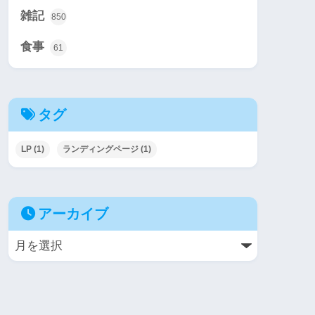
雑記
850
食事
61
タグ
LP
(1)
ランディングページ
(1)
アーカイブ