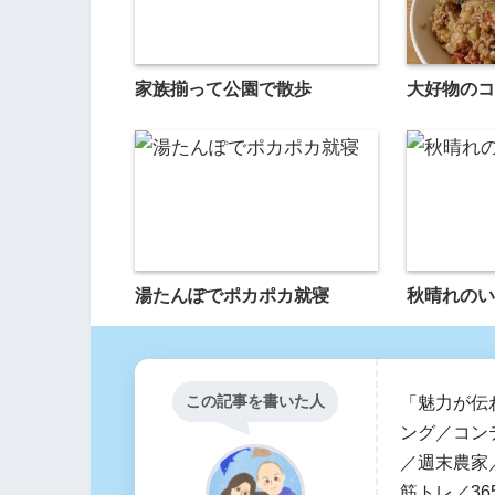
家族揃って公園で散歩
大好物のコ
湯たんぽでポカポカ就寝
秋晴れのい
この記事を書いた人
「魅力が伝
ング／コン
／週末農家／
筋トレ／36