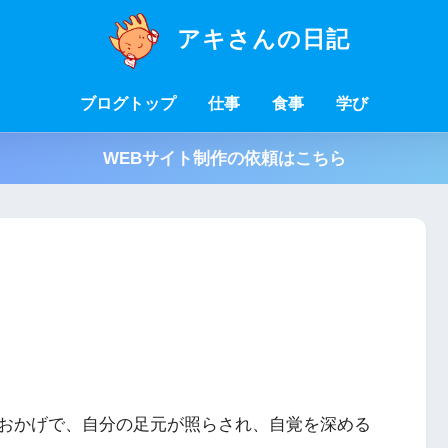
アキさんの日記
ブログトップ
仕事
食事
学び
WEBサイト制作の依頼はこちら
おかげで、自分の足元が照らされ、自覚を深める