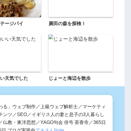
テージパイ
廣田の森を探検！
い天気でした
じょーと海辺を散歩
わる」ウェブ制作／上級ウェブ解析士／マーケティ
テンツ／SEO／イギリス人の妻と息子の3人暮らし
仏教・東洋思想／YAGO句会 俳号 茶香寺／365日
5日 ブログ実践中
アキさんNote