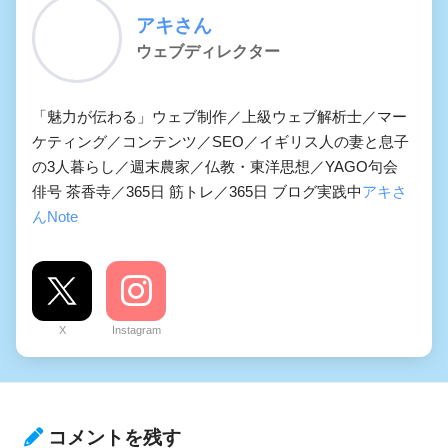
アキさん
ウェブディレクター
「魅力が伝わる」ウェブ制作／上級ウェブ解析士／マー
ケティング／コンテンツ／SEO／イギリス人の妻と息子
の3人暮らし／週末農家／仏教・東洋思想／YAGO句会
俳号 茶香寺／365日 筋トレ／365日 ブログ実践中
アキさ
んNote
X
Instagram
コメントを残す