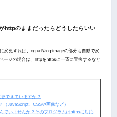
ドレスがhttpのままだったらどうしたらいい
sに変更すれば、og:urlやog:imageの部分も自動で変
ジの場合は、httpをhttpsに一斉に置換するなど
に変更できていますか？
？（JavaScript、CSSや画像など）
でいませんか？そのプログラムはhttpsに対応