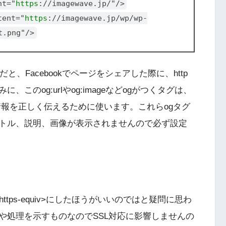
nt="
https
://imagewave.jp/"/>
tent="
https
://imagewave.jp/wp/wp-
t.png"/>
のままだと、Facebookでページをシェアした際に、http
のog:urlやog:imageなどogがつくタグは、
に情報を正しく伝えるために使います。これらogタグ
トル、説明、画像が表示されませんので必ず設定
https-equiv>にしたほうがいいのではと疑問に思わ
や処理を示すものなのでSSL対応に影響しませんの