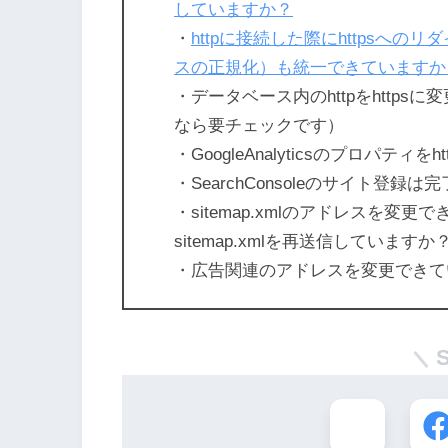
していますか？
・
httpに接続した際にhttpsへ
スの正規化）も統一できていますか
・データベース内のhttpをhttpsに
なら要チェックです）
・GoogleAnalyticsのプロパティ
・SearchConsoleのサイト登録
・sitemap.xmlのアドレスを変更で
sitemap.xmlを再送信していますか
・広告関連のアドレスを変更できて