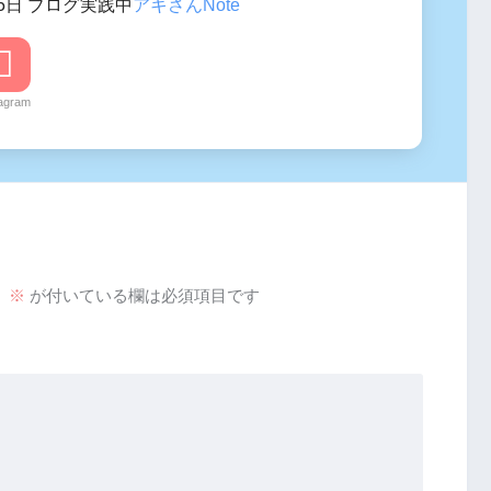
5日 ブログ実践中
アキさんNote
tagram
。
※
が付いている欄は必須項目です