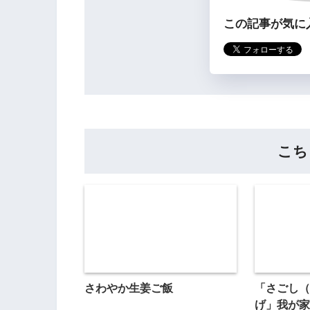
この記事が気に
こち
さわやか生姜ご飯
「さごし（
げ」我が家