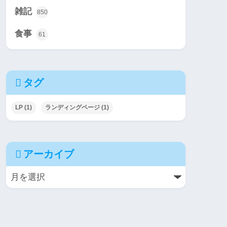
雑記
850
食事
61
タグ
LP
(1)
ランディングページ
(1)
アーカイブ