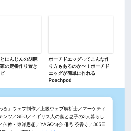
とにんじんの胡麻
ポーチドエッグってこんな作
家の定番作り置き
り方もあるのか〜！ポーチド
ピ
エッグが簡単に作れる
Poachpod
わる」ウェブ制作／上級ウェブ解析士／マーケティ
テンツ／SEO／イギリス人の妻と息子の3人暮らし
仏教・東洋思想／YAGO句会 俳号 茶香寺／365日