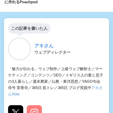
に作れるPoachpod
この記事を書いた人
アキさん
ウェブディレクター
「魅力が伝わる」ウェブ制作／上級ウェブ解析士／マー
ケティング／コンテンツ／SEO／イギリス人の妻と息子
の3人暮らし／週末農家／仏教・東洋思想／YAGO句会
俳号 茶香寺／365日 筋トレ／365日 ブログ実践中
アキさ
んNote